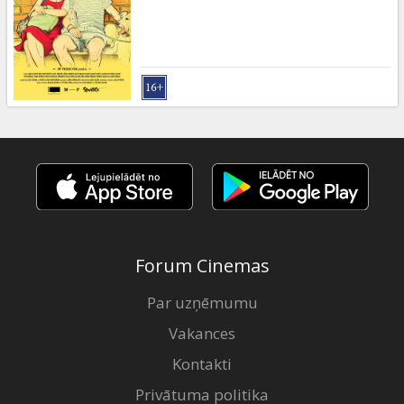
Dāvanu
kartes
Uzkodas
B2B
Kino
Klubs
Forum Cinemas
Par uzņēmumu
Vakances
Kontakti
Privātuma politika