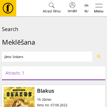
Ienākt
Atrast filmu
Menu
Filmas
Search
🎵
Meklēšana
Biļetes
Kultūra
Atrasts: 1
Pasākumi
Blakus
Ziņas
1h 20min
Kino no
:
07.06.2022