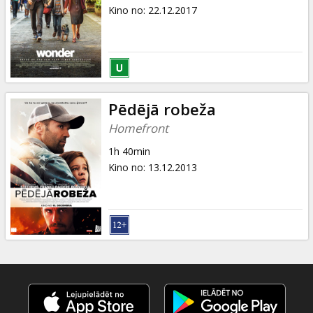
Dāvanu
Kino no
:
22.12.2017
kartes
Uzkodas
B2B
Pēdējā robeža
Homefront
Kino
1h 40min
Klubs
Kino no
:
13.12.2013