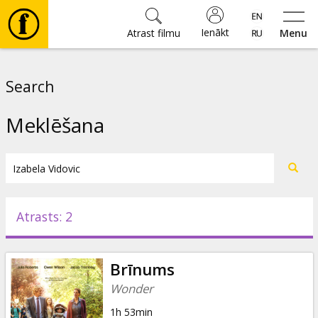
Ienākt
Atrast filmu
Menu
Filmas
Search
🎵
Meklēšana
Biļetes
Kultūra
Atrasts: 2
Pasākumi
Brīnums
Ziņas
Wonder
1h 53min