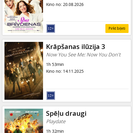
Dāvanu
Kino no
:
20.08.2026
kartes
Uzkodas
Pirkt biļeti
B2B
Krāpšanas ilūzija 3
Now You See Me: Now You Don't
Kino
1h 53min
Klubs
Kino no
:
14.11.2025
Spēļu draugi
Playdate
1h 32min