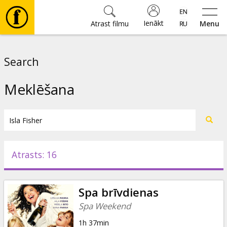
Ienākt
Atrast filmu
Menu
Filmas
Search
🎵
Meklēšana
Biļetes
Kultūra
Atrasts: 16
Pasākumi
Spa brīvdienas
Ziņas
Spa Weekend
1h 37min