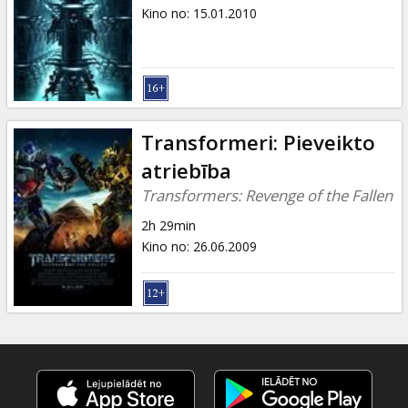
Dāvanu
Kino no
:
15.01.2010
kartes
Uzkodas
B2B
Transformeri: Pieveikto
atriebība
Kino
Transformers: Revenge of the Fallen
Klubs
2h 29min
Kino no
:
26.06.2009