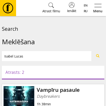
Ienākt
Atrast filmu
Menu
Filmas
Search
🎵
Meklēšana
Biļetes
Kultūra
Atrasts: 2
Pasākumi
Vampīru pasaule
Ziņas
Daybreakers
1h 38min