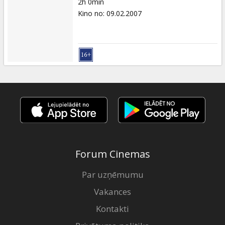
2h 0min
Kino no
:
09.02.2007
Forum Cinemas
Par uzņēmumu
Vakances
Kontakti