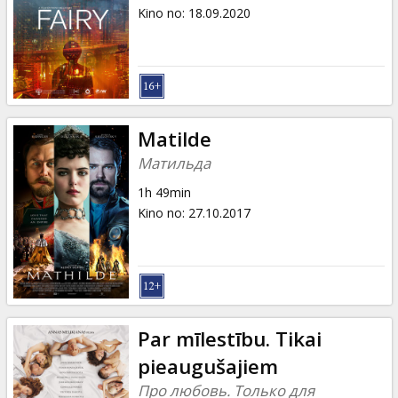
Dāvanu
Kino no
:
18.09.2020
kartes
Uzkodas
B2B
Matilde
Матильда
Kino
1h 49min
Klubs
Kino no
:
27.10.2017
Par mīlestību. Tikai
pieaugušajiem
Про любовь. Только для