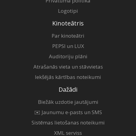
Privātuma politika
Logotipi
Kinoteātris
Par kinoteātri
PEPSI un LUX
Auditoriju plāni
Atrašanās vieta un stāvvietas
Iekšējās kārtības noteikumi
Dažādi
Biežāk uzdotie jautājumi
✉️ Jaunumu e-pasts un SMS
Sistēmas lietošanas noteikumi
XML serviss