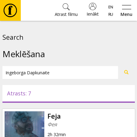
Ienākt
Atrast filmu
Menu
Filmas
Search
🎵
Meklēšana
Biļetes
Kultūra
Atrasts: 7
Pasākumi
Feja
Ziņas
Фея
2h 32min