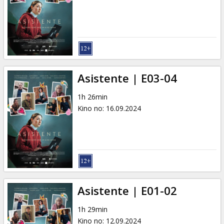
Dāvanu
kartes
Uzkodas
B2B
Asistente | E03-04
1h 26min
Kino
Kino no
:
16.09.2024
Klubs
Asistente | E01-02
1h 29min
Kino no
:
12.09.2024