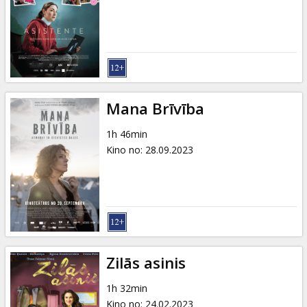
Mana Brīvība
1h 46min
Kino no
:
28.09.2023
Zilās asinis
1h 32min
Kino no
:
24.02.2023