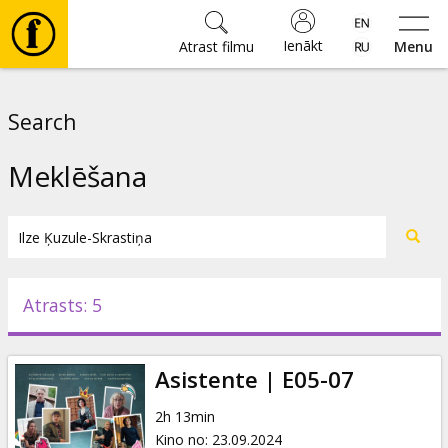
Ienākt
Atrast filmu
Menu
Filmas
Search
🎵
Meklēšana
Biļetes
Kultūra
Atrasts: 5
Pasākumi
Asistente | E05-07
Ziņas
2h 13min
Kino no
:
23.09.2024