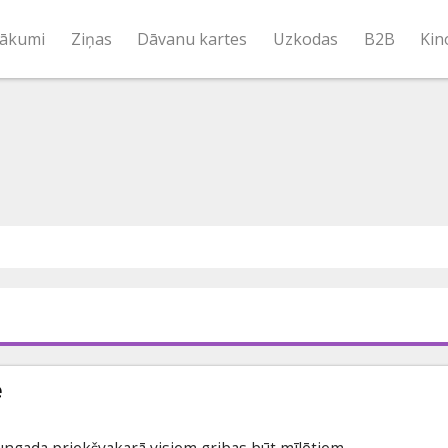
ākumi
Ziņas
Dāvanu kartes
Uzkodas
B2B
Kin
ē