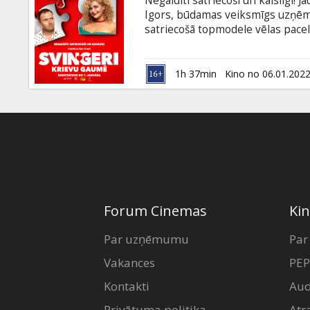
Negaidīti satriecoši un kaislīgi!
Dāvanu
Igors, būdamas veiksmīgs uzņēm
kartes
satriecošā topmodele vēlas pacelt
alkst iedegt kaisles liesmu padzis
iepazīstas Svingeru aplikācijā un
Uzkodas
Vakars kļūst patiesi neaizmirsta
1h 37min
Kino no 06.01.202
neprognozējama. Filma krievu val
B2B
Kino
Klubs
Forum Cinemas
Kin
Par uzņēmumu
Par
Vakances
PEP
Kontakti
Aud
Privātuma politika
Atr