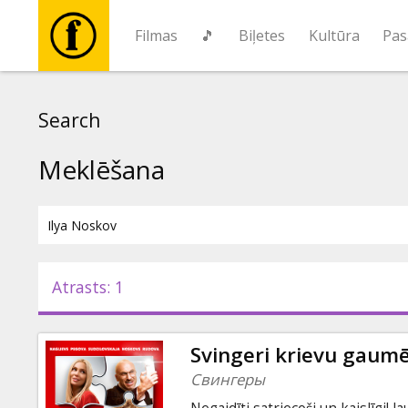
Filmas
🎵
Biļetes
Kultūra
Pas
Filmas
Search
🎵
Meklēšana
Biļetes
Kultūra
Atrasts: 1
Pasākumi
Svingeri krievu gaum
Ziņas
Свингеры