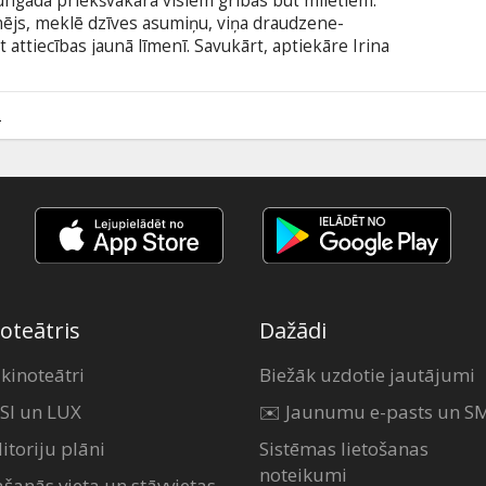
 Jaungada priekšvakarā visiem gribas būt mīlētiem.
ējs, meklē dzīves asumiņu, viņa draudzene-
 attiecības jaunā līmenī. Savukārt, aptiekāre Irina
ušajās attiecībās ar vīru. Irina ar Igoru nejauši
 nolemj mesties iekšā līdz šim nezināmajā pasaulē.
ms visiem, un eksperimenta norise ir
2
odā ar subtitriem latviešu valodā.
oteātris
Dažādi
 kinoteātri
Biežāk uzdotie jautājumi
SI un LUX
✉️ Jaunumu e-pasts un S
itoriju plāni
Sistēmas lietošanas
noteikumi
ašanās vieta un stāvvietas