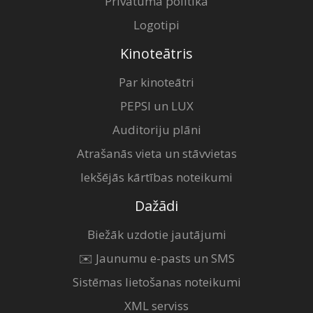
Privātuma politika
Logotipi
Kinoteātris
Par kinoteātri
PEPSI un LUX
Auditoriju plāni
Atrašanās vieta un stāvvietas
Iekšējās kārtības noteikumi
Dažādi
Biežāk uzdotie jautājumi
✉️ Jaunumu e-pasts un SMS
Sistēmas lietošanas noteikumi
XML serviss