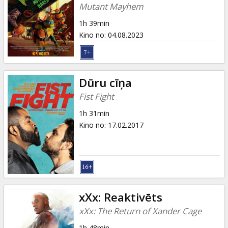
Dāvanu
Mutant Mayhem
kartes
1h 39min
Kino no
:
04.08.2023
Uzkodas
B2B
Dūru cīņa
Fist Fight
Kino
1h 31min
Klubs
Kino no
:
17.02.2017
xXx: Reaktivēts
xXx: The Return of Xander Cage
1h 48min