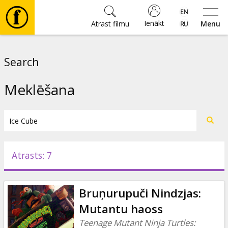
Ienākt
Atrast filmu
Menu
Filmas
Search
🎵
Meklēšana
Biļetes
Kultūra
Atrasts: 7
Pasākumi
Bruņurupuči Nindzjas:
Ziņas
Mutantu haoss
Teenage Mutant Ninja Turtles: