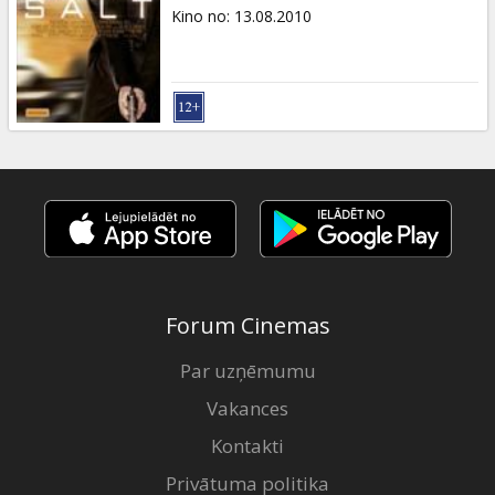
Dāvanu
Kino no
:
13.08.2010
kartes
Uzkodas
B2B
Kino
Klubs
Forum Cinemas
Par uzņēmumu
Vakances
Kontakti
Privātuma politika