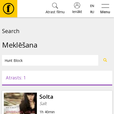
Ienākt
Atrast filmu
Menu
Filmas
Search
🎵
Meklēšana
Biļetes
Kultūra
Atrasts: 1
Pasākumi
Solta
Ziņas
Salt
1h 40min