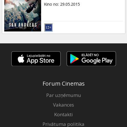
Dāvanu
Kino no
:
29.05.2015
kartes
Uzkodas
B2B
Kino
Klubs
Forum Cinemas
Par uzņēmumu
Vakances
Kontakti
Privātuma politika