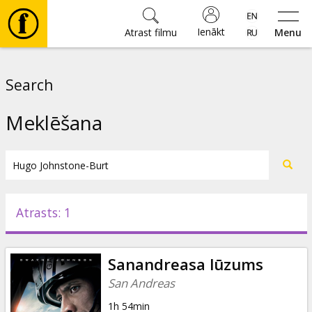
Ienākt
Atrast filmu
Menu
Filmas
Search
🎵
Meklēšana
Biļetes
Kultūra
Atrasts: 1
Pasākumi
Sanandreasa lūzums
Ziņas
San Andreas
1h 54min