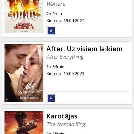
Dāvanu
Warfare
kartes
2h 0min
Kino no
:
19.04.2024
Uzkodas
B2B
After. Uz visiem laikiem
After Everything
Kino
1h 34min
Klubs
Kino no
:
15.09.2023
Karotājas
The Woman King
2h 15min