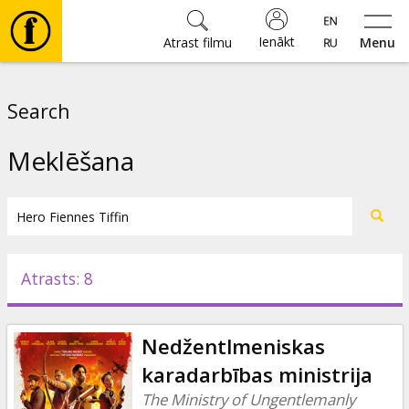
Ienākt
Atrast filmu
Menu
Filmas
Search
🎵
Meklēšana
Biļetes
Kultūra
Atrasts: 8
Pasākumi
Nedžentlmeniskas
Ziņas
karadarbības ministrija
The Ministry of Ungentlemanly