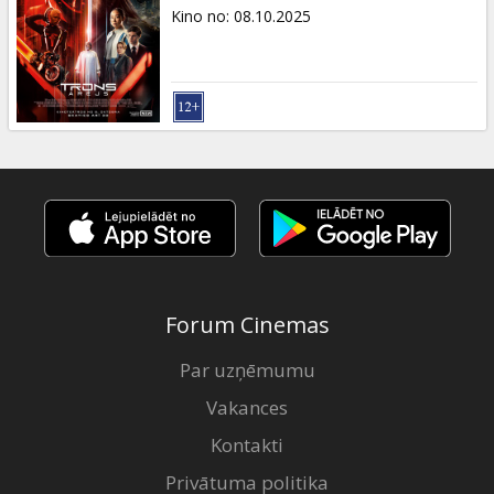
Dāvanu
Kino no
:
08.10.2025
kartes
Uzkodas
B2B
Kino
Klubs
Forum Cinemas
Par uzņēmumu
Vakances
Kontakti
Privātuma politika