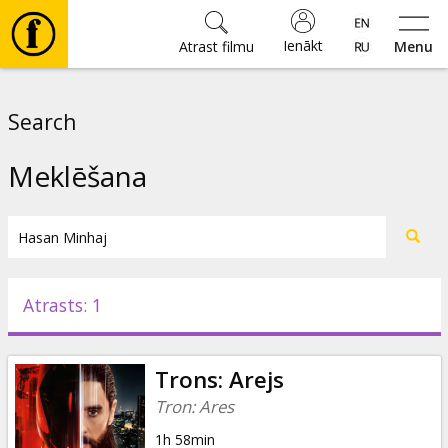
Ienākt
Atrast filmu
Menu
Filmas
Search
🎵
Meklēšana
Biļetes
Kultūra
Atrasts: 1
Pasākumi
Trons: Arejs
Ziņas
Tron: Ares
1h 58min