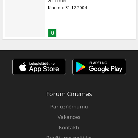
2h 11min
Kino no
:
31.12.2004
Forum Cinemas
Par uzņēmumu
Vakances
Kontakti
Privātuma politika