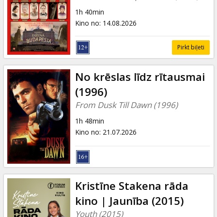
1h 40min
Kino no
:
14.08.2026
Pirkt biļeti
No krēslas līdz rītausmai
(1996)
From Dusk Till Dawn (1996)
1h 48min
Kino no
:
21.07.2026
Kristīne Stakena rāda
kino | Jaunība (2015)
Youth (2015)