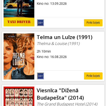
Dāvanu
Kino no
:
13.09.2026
kartes
Uzkodas
Pirkt biļeti
B2B
Telma un Luīze (1991)
Thelma & Louise (1991)
Kino
2h 10min
Klubs
Kino no
:
16.08.2026
Pirkt biļeti
Viesnīca "Diženā
Budapešta" (2014)
The Grand Budapest Hotel (2014)