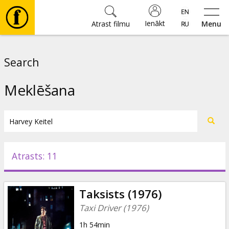
Ienākt
Atrast filmu
Menu
Filmas
Search
🎵
Meklēšana
Biļetes
Kultūra
Atrasts: 11
Pasākumi
Taksists (1976)
Ziņas
Taxi Driver (1976)
1h 54min