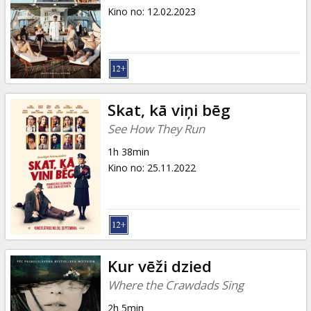
Kino no
:
12.02.2023
Skat, kā viņi bēg
See How They Run
1h 38min
Kino no
:
25.11.2022
Kur vēži dzied
Where the Crawdads Sing
2h 5min