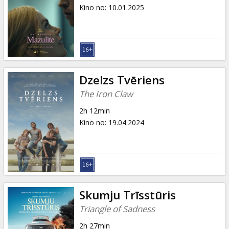
Dāvanu
Kino no
:
10.01.2025
kartes
Uzkodas
B2B
Dzelzs Tvēriens
The Iron Claw
Kino
2h 12min
Klubs
Kino no
:
19.04.2024
Skumju Trīsstūris
Triangle of Sadness
2h 27min