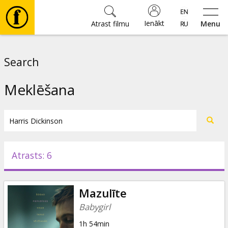
Ienākt
Atrast filmu
Menu
Filmas
Search
🎵
Meklēšana
Biļetes
Kultūra
Atrasts: 6
Pasākumi
Mazulīte
Ziņas
Babygirl
1h 54min