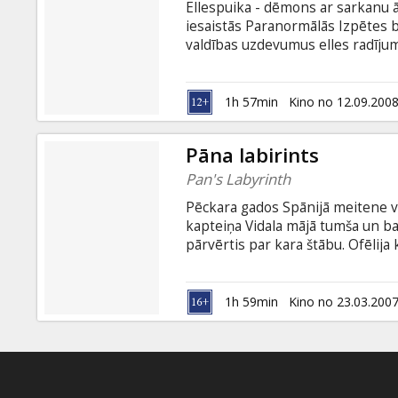
Ellespuika - dēmons ar sarkanu ād
iesaistās Paranormālās Izpētes bi
valdības uzdevumus elles radījum
loks paplašināsies, viņam un viņ
draudiem visai cilvēcei. 2003.gadā
1h 57min
Kino no 12.09.200
Pāna labirints
Pan's Labyrinth
Pēckara gados Spānijā meitene vā
kapteiņa Vidala mājā tumša un ba
pārvērtis par kara štābu. Ofēlija
dzirnavām esošajā dārzā, kas drīz
pavadīta, Ofēlija iziet cauri labi
fantastiskas būtnes.
1h 59min
Kino no 23.03.200