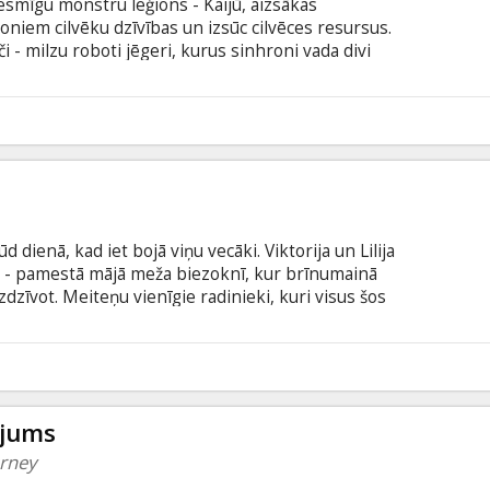
esmīgu monstru leģions - Kaijū, aizsākas
oniem cilvēku dzīvības un izsūc cilvēces resursus.
roči - milzu roboti jēgeri, kurus sinhroni vada divi
m prātiem. Tomēr arī jēgeri izrādās bezspēcīgi
ir gandrīz iznīcināta un vienīgie, kas vēl varētu
ts un nepieredzējusi praktikante, kuriem tiek
3
ilzu robota jēgera vadība.
dienā, kad iet bojā viņu vecāki. Viktorija un Lilija
m - pamestā mājā meža biezoknī, kur brīnumainā
dzīvot. Meiteņu vienīgie radinieki, kuri visus šos
šās meitenes, kļūst par viņu audžuvecākiem. Drīz
nītes nav bijušas vienas... Filmas izpildproducents
inth, Hellboy u.c.). Filma tiek demonstrēta angļu
3
krievu valodā.
ojums
urney