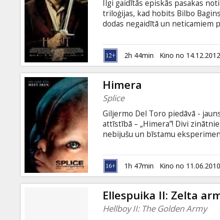
Ilgi gaidītās episkās pasakas no
triloģijas, kad hobits Bilbo Bagi
dodas negaidītā un neticamiem p
Pītera Džeksona filmā uz ekrāni
„Gredzenu pavēlnieka” triloģijas
izmantojot jaunākās tehnoloģijas
2h 44min
Kino no 14.12.201
Himera
Splice
Giljermo Del Toro piedāvā - jaun
attīstībā – „Himera”! Divi zinātn
nebijušu un bīstamu eksperimentu
ģenētiskos kodus un rada pavisam
Drena. Drena attīstās ļoti ātri, l
attiecības ar saviem radītājiem šķ
1h 47min
Kino no 11.06.201
brīdim...
Ellespuika II: Zelta ar
Hellboy II: The Golden Army