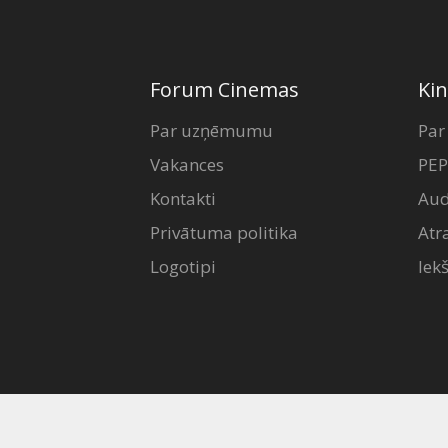
Forum Cinemas
Kin
Par uzņēmumu
Par
Vakances
PEP
Kontakti
Aud
Privātuma politika
Atr
Logotipi
Iek