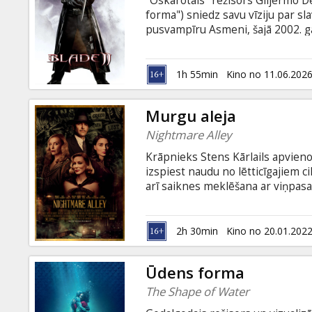
"Oskarotais" režisors Giljermo D
Dāvanu
forma") sniedz savu vīziju par s
kartes
pusvampīru Asmeni, šajā 2002. g
pusvampīrs mednieks, sastopas 
vampīru-mutantu paveids, kas ap
Uzkodas
noslēgt trauslu aliansi ar savie
1h 55min
Kino no 11.06.202
komandu cīņā pret šīm nāvējošaj
konfliktiem un spēcīgiem pretin
B2B
Murgu aleja
Nightmare Alley
Kino
Krāpnieks Stens Kārlails apvienojas
Klubs
izspiest naudu no lētticīgajiem 
arī saiknes meklēšana ar viņpasa
sarežģītāka, nekā likās no pirmā
latviešu un krievu valodā.
2h 30min
Kino no 20.01.202
Ūdens forma
The Shape of Water