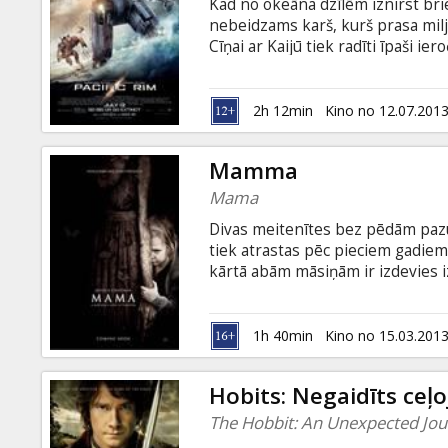
Kad no okeāna dzīlēm iznirst bri
nebeidzams karš, kurš prasa milj
Cīņai ar Kaijū tiek radīti īpaši ie
piloti ar neironu saitē saslēgtie
nežēlīgā leģiona priekšā. Cilvēce 
ļaudis glābt, ir kāds izbijis pilo
2h 12min
Kino no 12.07.201
uzticēta savu laiku nokalpojušā m
Mamma
Mama
Divas meitenītes bez pēdām pazūd 
tiek atrastas pēc pieciem gadie
kārtā abām māsiņām ir izdevies iz
gadus turpinājuši meklēt pazudu
izrādās, ka visus šos gadus meite
- Guillermo del Toro (Pan's Labyr
1h 40min
Kino no 15.03.201
valodā, ar subtitriem latviešu un 
Hobits: Negaidīts ceļ
The Hobbit: An Unexpected Jo