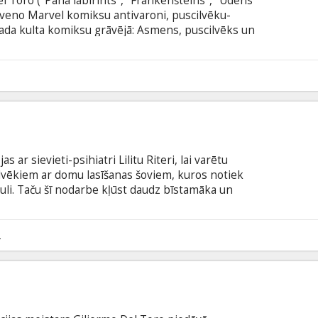
el Toro ("Pāna labirints", "Frankenšteins", "Ūdens
laveno Marvel komiksu antivaroni, puscilvēku-
ada kulta komiksu grāvējā: Asmens, puscilvēks un
ar jauniem draudiem, kad parādās nāvējošs
draud gan cilvēkus, gan pašus vampīrus. Spiests
m bijušajiem ienaidniekiem, Asmens vada īpašu
6
ām radībām, vienlaikus saskaroties ar iekšējiem
iekiem.
 ar sievieti-psihiatri Lilitu Riteri, lai varētu
cilvēkiem ar domu lasīšanas šoviem, kuros notiek
uli. Taču šī nodarbe kļūst daudz bīstamāka un
 acu uzmetiena. Filma angļu valodā ar subtitriem
2