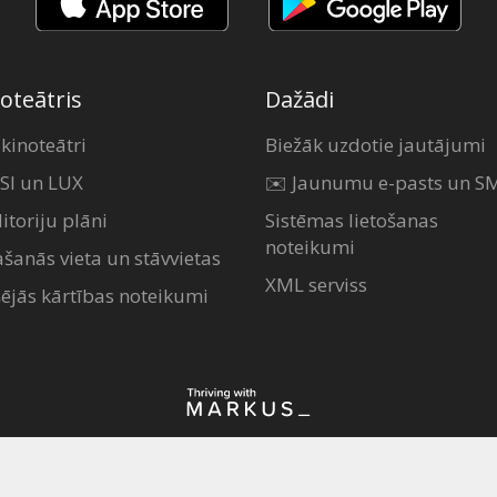
oteātris
Dažādi
 kinoteātri
Biežāk uzdotie jautājumi
SI un LUX
✉️ Jaunumu e-pasts un S
itoriju plāni
Sistēmas lietošanas
noteikumi
ašanās vieta un stāvvietas
XML serviss
šējās kārtības noteikumi