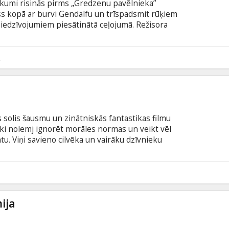
tikumi risinās pirms „Gredzenu pavēlnieka”
nss kopā ar burvi Gendalfu un trīspadsmit rūķiem
iedzīvojumiem piesātinātā ceļojumā. Režisora
em redzēsim gan jaunus varoņus, gan arī iemīļotos
 dalībniekus. Filma uzņemta 3D formātā,
.
2
s solis šausmu un zinātniskās fantastikas filmu
ieki nolemj ignorēt morāles normas un veikt vēl
. Viņi savieno cilvēka un vairāku dzīvnieku
 jaunas sugas organismu. Viņi dod tai vārdu –
īdz kļūst par skaistu, bet ļoti bīstamu himeru. Viņas
iet stipras un skaistas, taču tikai līdz kādam
0
mija