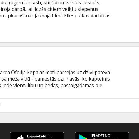
u, ragiem un asti, kurš dzimis elles liesmās,
roja darbā, lai līdzās citiem veiktu slepenus
u apkarošanai. Jaunajā filmā Ellespuikas darbības
a sabiedrotajiem būs jāstājas pretī nāvējošiem
 izrādītās filmas „Ellespuika” turpinājums.
8
rdā Ofēlija kopā ar māti pārceļas uz dzīvi patēva
isa meža vidū - pamestās dzirnavās, ko kapteinis
 kliedē vientulību un bēdas, pastaigādamās pie
āk līdzinās labirintam. Reiz lidojošas būtnes
rintam un nokļūst Pāna valstībā, ko apdzīvo
7