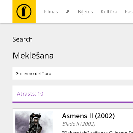
Filmas
🎵
Biļetes
Kultūra
Pas
Filmas
Search
🎵
Meklēšana
Biļetes
Kultūra
Atrasts: 10
Pasākumi
Asmens II (2002)
Ziņas
Blade II (2002)