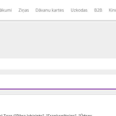
ākumi
Ziņas
Dāvanu kartes
Uzkodas
B2B
Kin