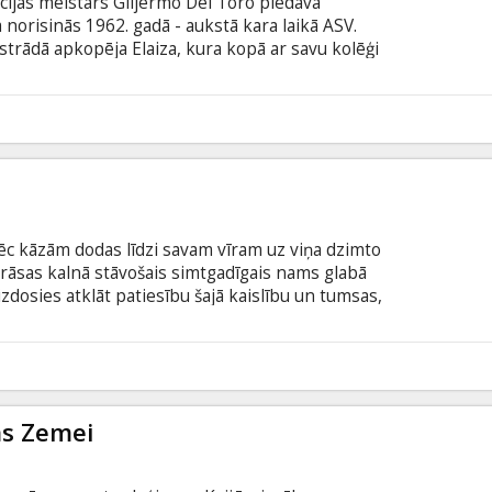
ācijas meistars Giljermo Del Toro piedāvā
 norisinās 1962. gadā - aukstā kara laikā ASV.
 strādā apkopēja Elaiza, kura kopā ar savu kolēģi
slēptu kādu neparastu būtni - superslepena
 Elaizas dzīve izmainās uz visiem laikiem. Filma
šu un krievu valodā.
ēc kāzām dodas līdzi savam vīram uz viņa dzimto
krāsas kalnā stāvošais simtgadīgais nams glabā
izdosies atklāt patiesību šajā kaislību un tumsas,
ma angļu valodā ar subtitriem latviešu un krievu
5
ms Zemei