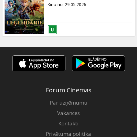
Dāvanu
Kino no
:
29.05.2026
kartes
Uzkodas
B2B
Kino
Klubs
Forum Cinemas
Par uzņēmumu
Vakances
Kontakti
Privātuma politika