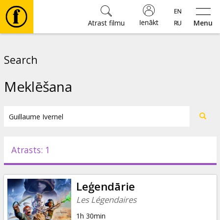
Ienākt
Atrast filmu
Menu
Filmas
Search
🎵
Meklēšana
Biļetes
Kultūra
Atrasts: 1
Pasākumi
Leģendārie
Ziņas
Les Légendaires
1h 30min