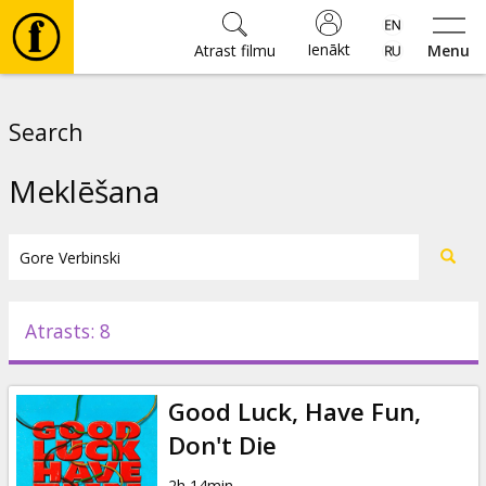
Ienākt
Atrast filmu
Menu
Filmas
Search
🎵
Meklēšana
Biļetes
Kultūra
Atrasts: 8
Pasākumi
Good Luck, Have Fun,
Ziņas
Don't Die
2h 14min