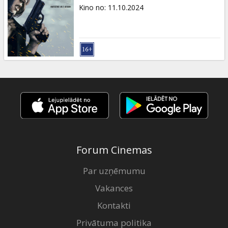
Dāvanu
Kino no
:
11.10.2024
kartes
Uzkodas
B2B
Kino
Klubs
Forum Cinemas
Par uzņēmumu
Vakances
Kontakti
Privātuma politika