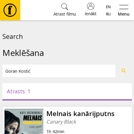
Ienākt
Atrast filmu
Menu
Filmas
Search
🎵
Meklēšana
Biļetes
Kultūra
Atrasts: 1
Pasākumi
Melnais kanārijputns
Ziņas
Canary Black
1h 42min