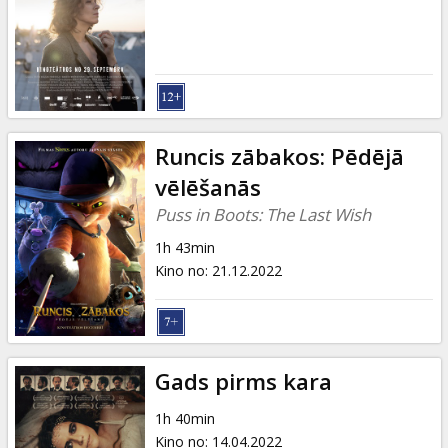
Dāvanu
kartes
Uzkodas
B2B
Runcis zābakos: Pēdējā
vēlēšanās
Kino
Puss in Boots: The Last Wish
Klubs
1h 43min
Kino no
:
21.12.2022
Gads pirms kara
1h 40min
Kino no
:
14.04.2022