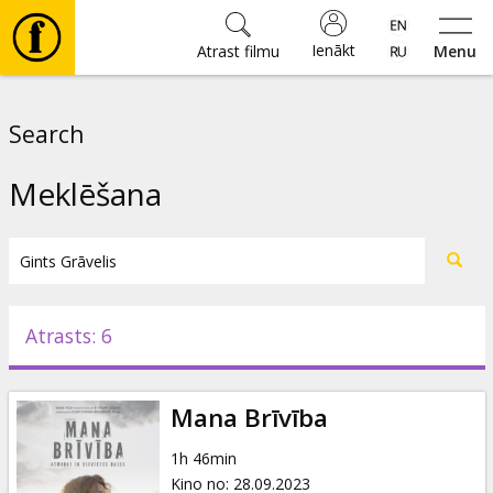
Ienākt
Atrast filmu
Menu
Filmas
Search
🎵
Meklēšana
Biļetes
Kultūra
Atrasts: 6
Pasākumi
Mana Brīvība
Ziņas
1h 46min
Kino no
:
28.09.2023