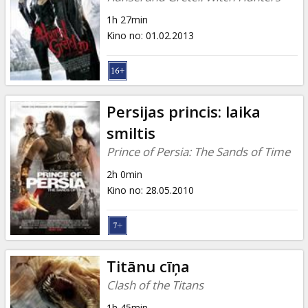
1h 27min
Kino no
:
01.02.2013
Persijas princis: laika
smiltis
Prince of Persia: The Sands of Time
2h 0min
Kino no
:
28.05.2010
Titānu cīņa
Clash of the Titans
1h 45min