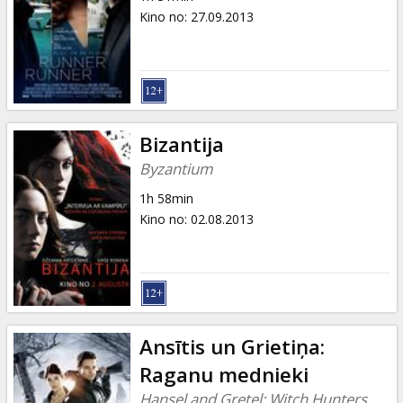
Kino no
:
27.09.2013
Bizantija
Byzantium
1h 58min
Kino no
:
02.08.2013
Ansītis un Grietiņa:
Raganu mednieki
Hansel and Gretel: Witch Hunters