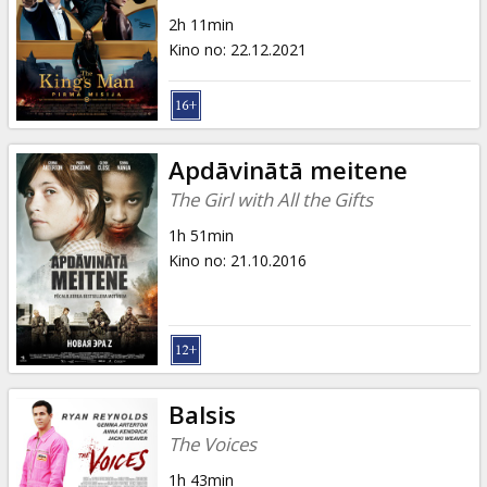
Dāvanu
2h 11min
kartes
Kino no
:
22.12.2021
Uzkodas
B2B
Apdāvinātā meitene
The Girl with All the Gifts
Kino
1h 51min
Klubs
Kino no
:
21.10.2016
Balsis
The Voices
1h 43min