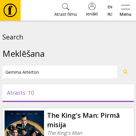
Ienākt
Atrast filmu
Menu
Filmas
Search
🎵
Meklēšana
Biļetes
Kultūra
Atrasts: 10
Pasākumi
The King's Man: Pirmā
Ziņas
misija
The King's Man