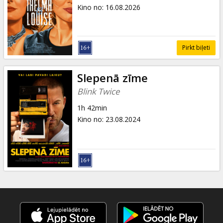
Dāvanu
Kino no
:
16.08.2026
kartes
Uzkodas
Pirkt biļeti
B2B
Slepenā zīme
Blink Twice
Kino
1h 42min
Klubs
Kino no
:
23.08.2024