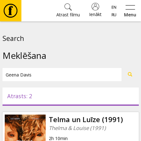
Ienākt
Atrast filmu
Menu
Filmas
Search
🎵
Meklēšana
Biļetes
Kultūra
Atrasts: 2
Pasākumi
Telma un Luīze (1991)
Ziņas
Thelma & Louise (1991)
2h 10min