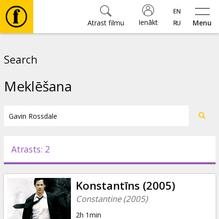
Ienākt
Atrast filmu
Menu
Filmas
Search
🎵
Meklēšana
Biļetes
Kultūra
Atrasts: 2
Pasākumi
Konstantīns (2005)
Ziņas
Constantine (2005)
2h 1min