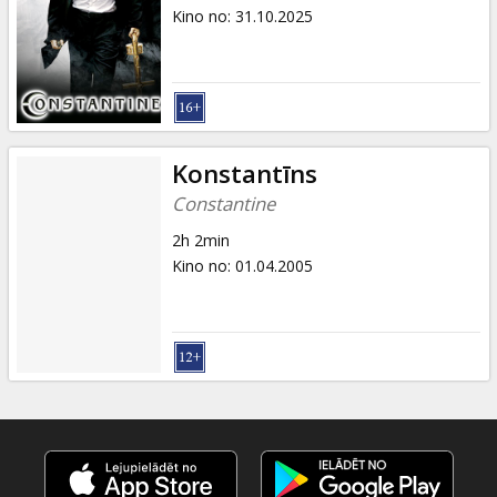
Dāvanu
Kino no
:
31.10.2025
kartes
Uzkodas
B2B
Konstantīns
Constantine
Kino
2h 2min
Klubs
Kino no
:
01.04.2005