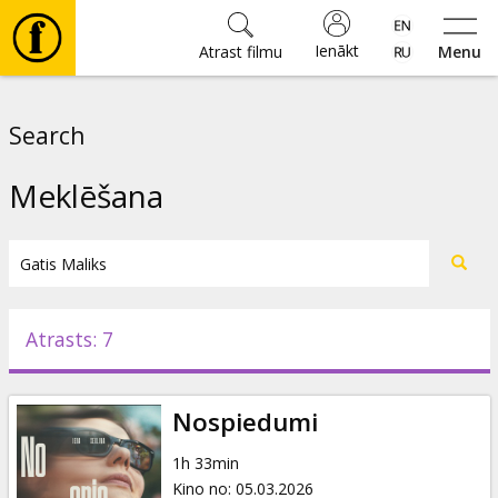
Ienākt
Atrast filmu
Menu
Filmas
Search
🎵
Meklēšana
Biļetes
Kultūra
Atrasts: 7
Pasākumi
Nospiedumi
Ziņas
1h 33min
Kino no
:
05.03.2026