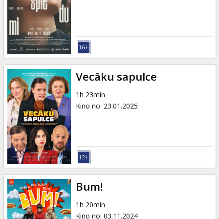
Dāvanu
kartes
Uzkodas
B2B
Vecāku sapulce
1h 23min
Kino
Kino no
:
23.01.2025
Klubs
Bum!
1h 20min
Kino no
:
03.11.2024