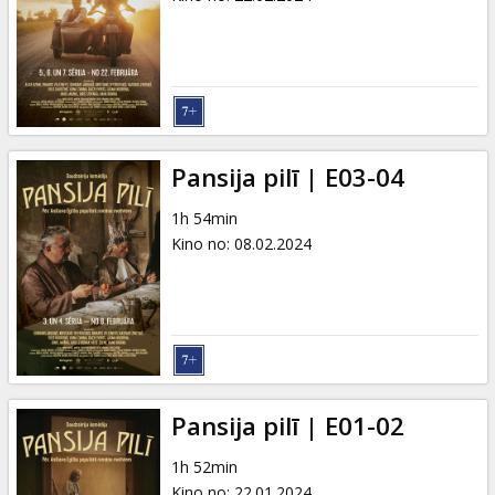
Pansija pilī | E03-04
1h 54min
Kino no
:
08.02.2024
Pansija pilī | E01-02
1h 52min
Kino no
:
22.01.2024