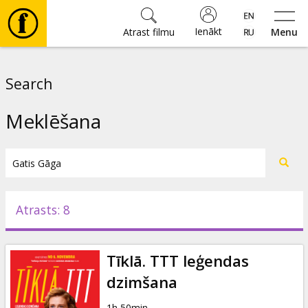
Ienākt
Atrast filmu
Menu
Filmas
Search
🎵
Meklēšana
Biļetes
Kultūra
Atrasts: 8
Pasākumi
Tīklā. TTT leģendas
Ziņas
dzimšana
1h 50min