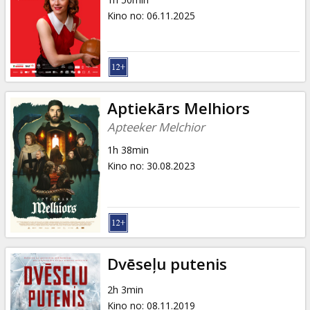
Dāvanu
Kino no
:
06.11.2025
kartes
Uzkodas
B2B
Aptiekārs Melhiors
Apteeker Melchior
Kino
1h 38min
Klubs
Kino no
:
30.08.2023
Dvēseļu putenis
2h 3min
Kino no
:
08.11.2019