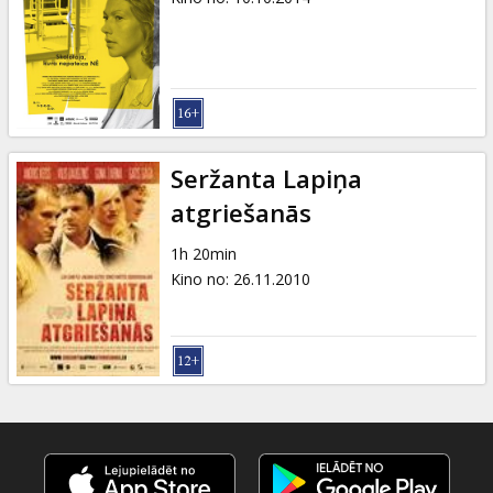
Seržanta Lapiņa
atgriešanās
1h 20min
Kino no
:
26.11.2010