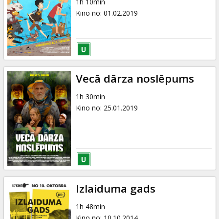
1h 10min
Kino no
:
01.02.2019
Vecā dārza noslēpums
1h 30min
Kino no
:
25.01.2019
Izlaiduma gads
1h 48min
Kino no
:
10.10.2014