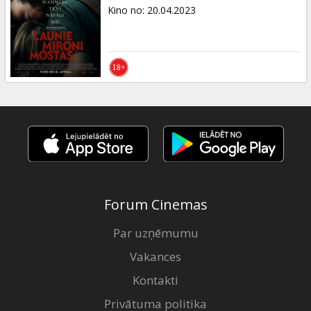
Dāvanu
Kino no
:
20.04.2023
kartes
Uzkodas
B2B
Kino
Klubs
Forum Cinemas
Par uzņēmumu
Vakances
Kontakti
Privātuma politika