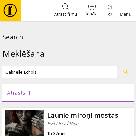
Ienākt
Atrast filmu
Menu
Filmas
Search
🎵
Meklēšana
Biļetes
Kultūra
Atrasts: 1
Pasākumi
Ļaunie miroņi mostas
Ziņas
Evil Dead Rise
1h 37min