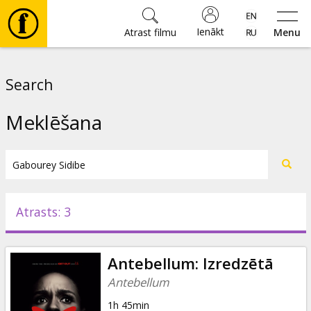
Ienākt
Atrast filmu
Menu
Filmas
Search
🎵
Meklēšana
Biļetes
Kultūra
Atrasts: 3
Pasākumi
Antebellum: Izredzētā
Ziņas
Antebellum
1h 45min