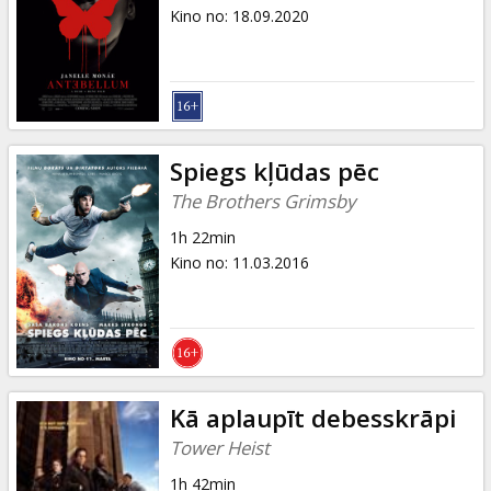
Dāvanu
Kino no
:
18.09.2020
kartes
Uzkodas
B2B
Spiegs kļūdas pēc
The Brothers Grimsby
Kino
1h 22min
Klubs
Kino no
:
11.03.2016
Kā aplaupīt debesskrāpi
Tower Heist
1h 42min