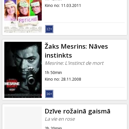
Kino no
:
11.03.2011
Žaks Mesrins: Nāves
instinkts
Mesrine: L‘instinct de mort
1h 50min
Kino no
:
28.11.2008
Dzīve rožainā gaismā
La vie en rose
2h 20min