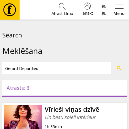
Ienākt
Atrast filmu
Menu
Filmas
Search
🎵
Meklēšana
Biļetes
Kultūra
Atrasts: 8
Pasākumi
Vīrieši viņas dzīvē
Ziņas
Un beau soleil intérieur
1h 35min