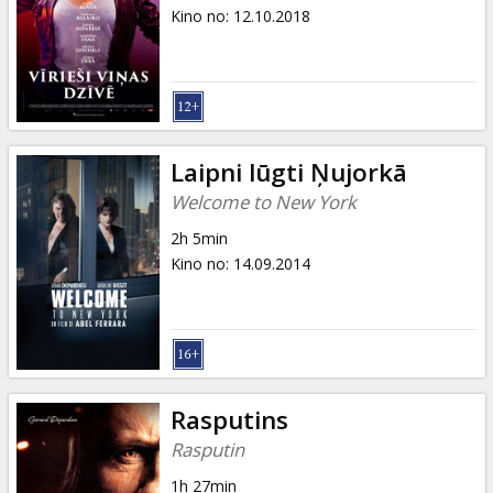
Dāvanu
Kino no
:
12.10.2018
kartes
Uzkodas
B2B
Laipni lūgti Ņujorkā
Welcome to New York
Kino
2h 5min
Klubs
Kino no
:
14.09.2014
Rasputins
Rasputin
1h 27min