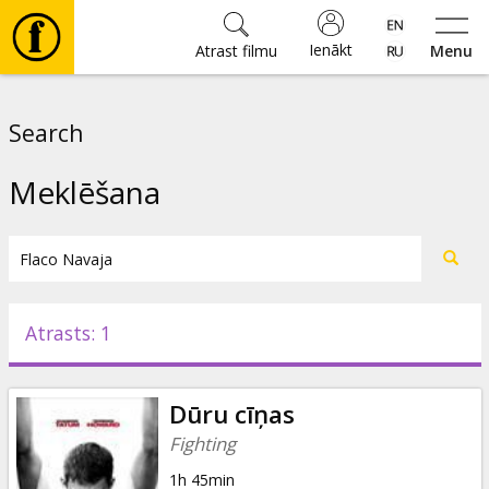
Ienākt
Atrast filmu
Menu
Filmas
Search
🎵
Meklēšana
Biļetes
Kultūra
Atrasts: 1
Pasākumi
Dūru cīņas
Ziņas
Fighting
1h 45min