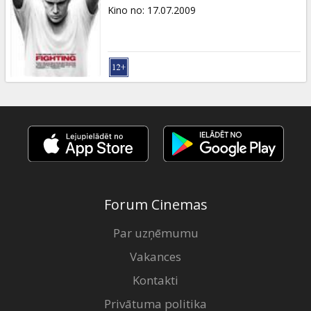
Dāvanu
Kino no
:
17.07.2009
kartes
Uzkodas
B2B
Kino
Klubs
Forum Cinemas
Par uzņēmumu
Vakances
Kontakti
Privātuma politika