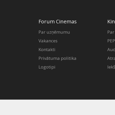
Forum Cinemas
Kin
Par uzņēmumu
Par
Vakances
PEP
Kontakti
Aud
Privātuma politika
Atr
Logotipi
Iek