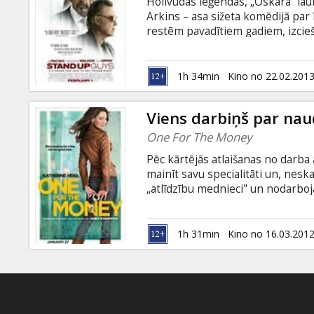
Holivudas leģendas, „Oskara” laur
Arkins – asa sižeta komēdijā par ī
restēm pavadītiem gadiem, izciešo
savus draugus, Vels (Pačīno) iznā
kriminālās pagātnes - Doks (Voke
draugi tik ilgi nav tikušies, lieka
1h 34min
Kino no 22.02.201
veči joprojām ir spēka pilni un ga
Viens darbiņš par na
One For The Money
Pēc kārtējās atlaišanas no darba 
mainīt savu specialitāti un, nesk
„atlīdzību mednieci" un nodarboj
pirmā lieta izrādās ārkārtīgi sarež
Stefānija ķeras pie darba, izrādās,
vēl vidusskolā!
1h 31min
Kino no 16.03.201