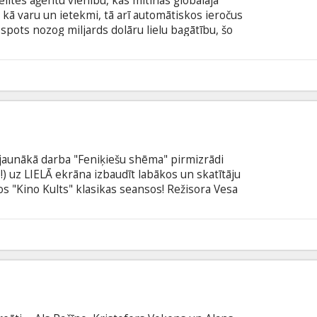
lites aģentu vienību, kas mitinās globālajā
t kā varu un ietekmi, tā arī automātiskos ieročus
spots nozog miljards dolāru lielu bagātību, šo
bkuram citam būtu pašnāvnieka misija. Sākotnēji
lātā stratēģijas, maldināšanas un izdzīvošanas
riem latviešu un krievu valodā.
6
 jaunākā darba "Feniķiešu shēma" pirmizrādi
!) uz LIELĀ ekrāna izbaudīt labākos un skatītāju
os "Kino Kults" klasikas seansos! Režisora Vesa
stāsta par 12 gadus veco Atari Kobajaši. Kad pēc
saki pilsētas suņi tiek nosūtīti dzīvot uz
odas glābt savu uzticamo suni Spotu.
5