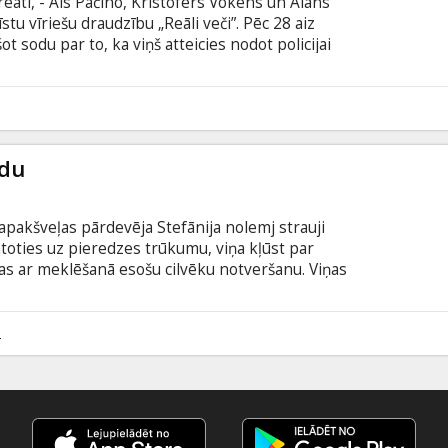
eāti, - Als Pačīno, Kristofers Vokens un Alans
stu vīriešu draudzību „Reāli veči”. Pēc 28 aiz
t sodu par to, ka viņš atteicies nodot policijai
k brīvībā. Viņu jau gaida vecie paziņas no
ns) un Hiršs (Arkins). Neskatoties uz to, ka
s, ka viņu draudzība ir tikpat stipra kā agrāk – reāli
3
tavi iekļūt gan neveiklās, gan bīstamās situācijās.
udu
apakšveļas pārdevēja Stefānija nolemj strauji
atoties uz pieredzes trūkumu, viņa kļūst par
as ar meklēšanā esošu cilvēku notveršanu. Viņas
ģīta - jānoķer policists, kuru vajā arī mafija... Kad
 ka tas ir tas pats puisis, kurš salauza viņas sirdi
2