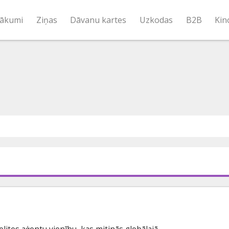
ākumi
Ziņas
Dāvanu kartes
Uzkodas
B2B
Kin