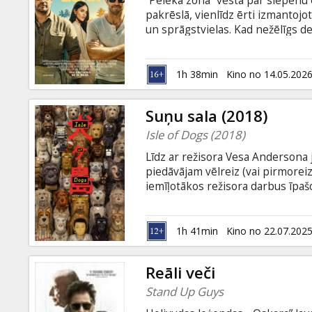
“Pelēkā zona” vēsta par slepenu e
Dāvanu
pakrēslā, vienlīdz ērti izmantojo
kartes
un sprāgstvielas. Kad nežēlīgs de
komandu nosūta to atgūt, kas je
neiespējamā laupīšana pārtop atk
Uzkodas
karā. Filma angļu valodā ar subtit
1h 38min
Kino no 14.05.202
B2B
Suņu sala (2018)
Isle of Dogs (2018)
Kino
Līdz ar režisora Vesa Andersona
Klubs
piedāvājam vēlreiz (vai pirmoreiz
iemīļotākos režisora darbus īpaš
Andersona leļļu animācijas filma 
korumpētā mēra pavēles visi Mega
vientuļas salas, Atari vienatnē d
1h 41min
Kino no 22.07.202
Reāli veči
Stand Up Guys