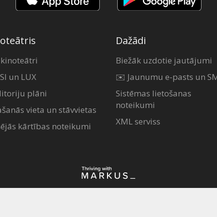
oteātris
Dažādi
 kinoteātri
Biežāk uzdotie jautājumi
SI un LUX
✉️ Jaunumu e-pasts un S
itoriju plāni
Sistēmas lietošanas
noteikumi
ašanās vieta un stāvvietas
XML serviss
šējās kārtības noteikumi