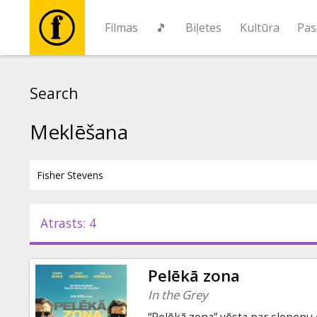
Filmas
🎵
Biļetes
Kultūra
Pas
Filmas
Search
🎵
Meklēšana
Biļetes
Kultūra
Atrasts: 4
Pasākumi
Pelēkā zona
Ziņas
In the Grey