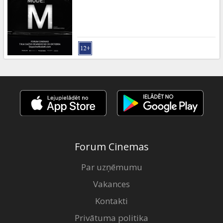
Dāvanu
kartes
Uzkodas
B2B
Kino
Klubs
Forum Cinemas
Par uzņēmumu
Vakances
Kontakti
Privātuma politika