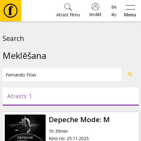
Ienākt
Atrast filmu
Menu
Filmas
Search
🎵
Meklēšana
Biļetes
Kultūra
Atrasts: 1
Pasākumi
Depeche Mode: M
Ziņas
1h 39min
Kino no
:
25.11.2025