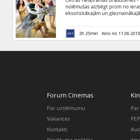
Četras nešķiramās draudzenes - K
Dāvanu
nolēmušas aizbēgt prom no ieras
kartes
eksotiskākajām un gleznainākajām
veldzējoties burvīgajās oāzēs, d
neaizmirstamus piedzīvojumus. Fi
Uzkodas
valodā.
2h 25min
Kino no 11.06.201
B2B
Kino
Klubs
Forum Cinemas
Kin
Par uzņēmumu
Par
Vakances
PEP
Kontakti
Aud
Privātuma politika
Atr