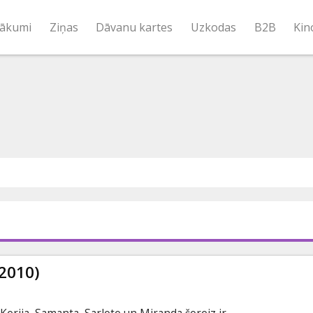
ākumi
Ziņas
Dāvanu kartes
Uzkodas
B2B
Kin
(2010)