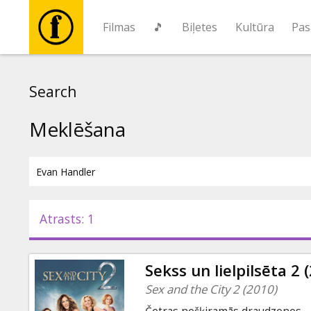
Filmas
🎵
Biļetes
Kultūra
Pas
Filmas
Search
🎵
Meklēšana
Biļetes
Kultūra
Atrasts: 1
Pasākumi
Sekss un lielpilsēta 2 
Ziņas
Sex and the City 2 (2010)