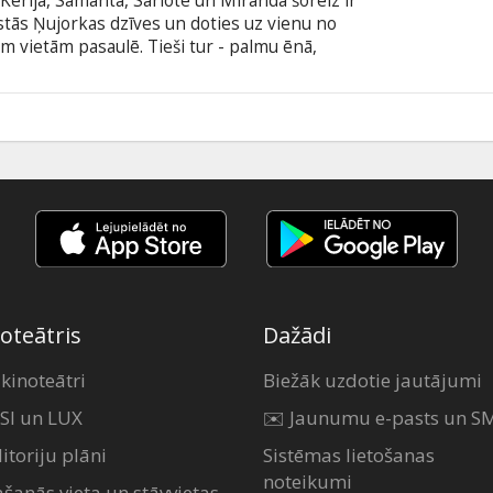
erija, Samanta, Sarlote un Miranda šoreiz ir
tās Ņujorkas dzīves un doties uz vienu no
 vietām pasaulē. Tieši tur - palmu ēnā,
raudzenes ir gatavas izbaudīt jaunus un
lma angļu valodā ar subtitriem latviešu un krievu
0
oteātris
Dažādi
 kinoteātri
Biežāk uzdotie jautājumi
SI un LUX
✉️ Jaunumu e-pasts un S
itoriju plāni
Sistēmas lietošanas
noteikumi
ašanās vieta un stāvvietas