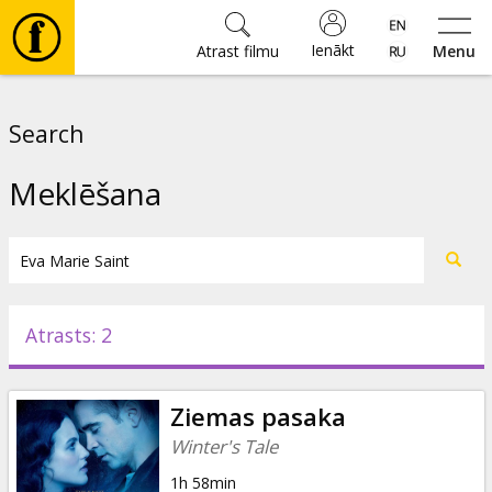
Ienākt
Atrast filmu
Menu
Filmas
Search
🎵
Meklēšana
Biļetes
Kultūra
Atrasts: 2
Pasākumi
Ziemas pasaka
Ziņas
Winter's Tale
1h 58min