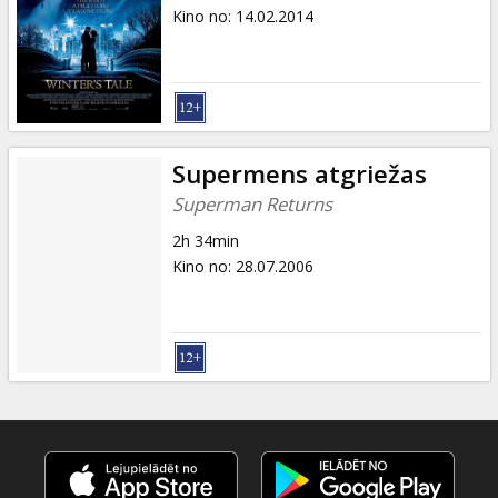
Dāvanu
Kino no
:
14.02.2014
kartes
Uzkodas
B2B
Supermens atgriežas
Superman Returns
Kino
2h 34min
Klubs
Kino no
:
28.07.2006