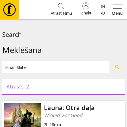
Ienākt
Atrast filmu
Menu
Filmas
Search
🎵
Meklēšana
Biļetes
Kultūra
Atrasts: 2
Pasākumi
Ļaunā: Otrā daļa
Ziņas
Wicked: For Good
2h 18min