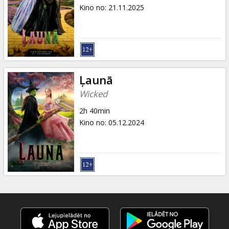
Dāvanu
Kino no
:
21.11.2025
kartes
Uzkodas
B2B
Ļaunā
Wicked
Kino
2h 40min
Klubs
Kino no
:
05.12.2024