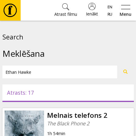
Ienākt
Atrast filmu
Menu
Filmas
Search
🎵
Meklēšana
Biļetes
Kultūra
Atrasts: 17
Pasākumi
Melnais telefons 2
Ziņas
The Black Phone 2
1h 54min