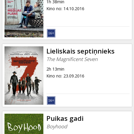
1h 38min
Kino no
:
14.10.2016
Lieliskais septiņnieks
The Magnificent Seven
2h 13min
Kino no
:
23.09.2016
Puikas gadi
Boyhood