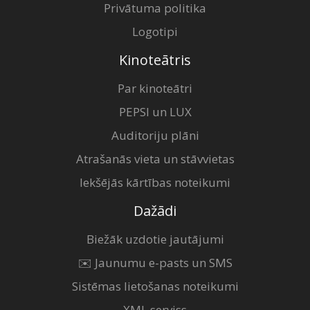
Privātuma politika
Logotipi
Kinoteātris
Par kinoteātri
PEPSI un LUX
Auditoriju plāni
Atrašanās vieta un stāvvietas
Iekšējās kārtības noteikumi
Dažādi
Biežāk uzdotie jautājumi
✉️ Jaunumu e-pasts un SMS
Sistēmas lietošanas noteikumi
XML serviss