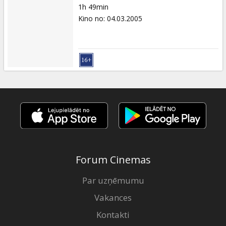
1h 49min
Kino no
:
04.03.2005
Forum Cinemas
Par uzņēmumu
Vakances
Kontakti