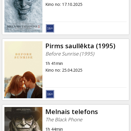
Dāvanu
Kino no
:
17.10.2025
kartes
Uzkodas
B2B
Pirms saullēkta (1995)
Before Sunrise (1995)
Kino
1h 41min
Klubs
Kino no
:
25.04.2025
Melnais telefons
The Black Phone
1h 44min