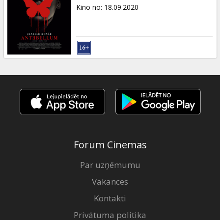
Dāvanu
Kino no
:
18.09.2020
kartes
Uzkodas
B2B
Kino
Klubs
Forum Cinemas
Par uzņēmumu
Vakances
Kontakti
Privātuma politika