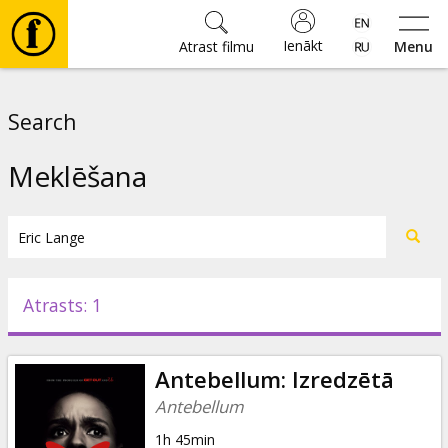
Ienākt
Atrast filmu
Menu
Filmas
Search
🎵
Meklēšana
Biļetes
Kultūra
Atrasts: 1
Pasākumi
Antebellum: Izredzētā
Ziņas
Antebellum
1h 45min