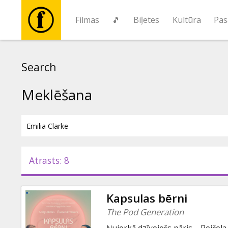
Filmas
🎵
Biļetes
Kultūra
Pas
Filmas
Search
🎵
Meklēšana
Biļetes
Kultūra
Atrasts: 8
Pasākumi
Kapsulas bērni
Ziņas
The Pod Generation