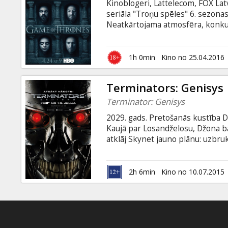
Kinoblogeri, Lattelecom, FOX Latv
seriāla "Troņu spēles" 6. sezon
Neatkārtojama atmosfēra, konkursi
neatkārtojamas emocijas un iemīļo
"Kinoblogeri piedāvā" pirmizrādē
Kino Kluba apmeklējumu uzskaitē.
1h 0min
Kino no 25.04.2016
Terminators: Genisys
Terminator: Genisys
2029. gads. Pretošanās kustība 
Kaujā par Losandželosu, Džona b
atklāj Skynet jauno plānu: uzbr
uz visiem laikiem izmainot kara g
krievu valodā. Filma 3D formātā. 
par formātiem - kinoteātru repe
2h 6min
Kino no 10.07.2015