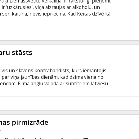
 rūķi Ziemassvētku veikaliņā, ir raksturīgi pieņemt
r 'uzkārusies', viņa aizraujas ar alkoholu, un
 sen kaitina, nevis iepriecina. Kad Keitas dzīvē kā
odas Toms, viņš tai šķiet pārāk gaišs, labsirdīgs
r Londona ietinas gada nogales maģijā, izskatās,
iens nespēs palīdzēt atrast ceļu vienam pie otra.
9
snieg, jāieklausās sirdsbalsī un vienkārši jānotic.
aru stāsts
alvis un slavens kontrabandists, kurš iemantojis
sts par viņa jaunības dienām, kad dzima viena no
endām. Filma angļu valodā ar subtitriem latviešu
D formātā.
8
onas pirmizrāde
e