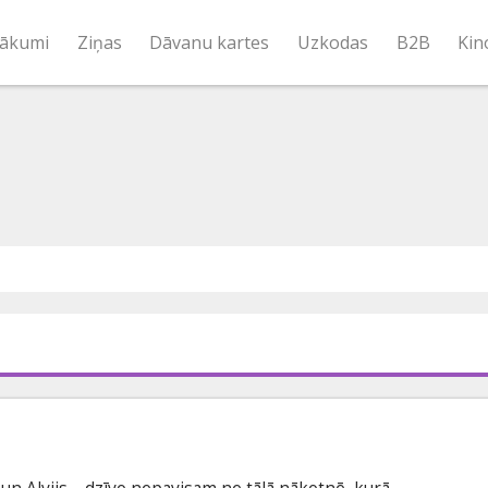
ākumi
Ziņas
Dāvanu kartes
Uzkodas
B2B
Kin