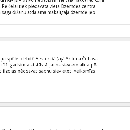
 un Alvijs – dzīvo nepavisam ne tālā nākotnē, kurā
. Reičelai tiek piedāvāta vieta Dzemdes centrā,
 sagaidīšanu atdalāmā mākslīgajā dzemdē jeb
kurš mīl dabu un vēlētos dabisku grūtniecību.
līgā intelekta terapeite, kas īsti ir „dabisks”? Ar
kļūt par vecākiem.
3
Troņu spēle) debitē Vestendā šajā Antona Čehova
u 21. gadsimta atstāstā. Jauna sieviete alkst pēc
is ilgojas pēc savas sapņu sievietes. Veiksmīgs
bas ar sasniegto. Aktrise grib cīnīties ar laika
mājā sapņi ir pārvērtušies driskās, cerības ir
d nav kur palikt, tad vienīgā izvēles iespēja ir
2