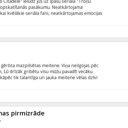
o Citadele" ielūdz jūs uz īpašu seriāla "Troņu
 kopskatīšanās pasākumu. Neatkārtojama
kai kvēlākie seriāla fani, neatkārtojamas emocijas
) uz lielā ekrāna – tikai īpašajā "Kinoblogeri
o Guru bezmaksas ielūgumi netiek iekļauti Kino
ss angļu valodā ar subtitriem latviešu valodā.
ši ģērbta mazpilsētas meitene. Viņa neilgojas pēc
m, Lū drīzāk gribētu visu mūžu pavadīt vecāku
āpēc tik talantīga un jauka meitene vēlas dzīvi
 ir savi iemesli. Investīciju ģēnijs Vils Treinors
ējis gandrīz visu, pat veselību. Tagadne viņam
evēlas. Un tad Vila dzīvē kā krāsains tornado
6
r subtitriem latviešu un krievu valodā.
onas pirmizrāde
e