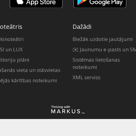
oteātris
Dažādi
 kinoteātri
Biežāk uzdotie jautājumi
SI un LUX
✉️ Jaunumu e-pasts un S
itoriju plāni
Sistēmas lietošanas
noteikumi
ašanās vieta un stāvvietas
XML serviss
šējās kārtības noteikumi