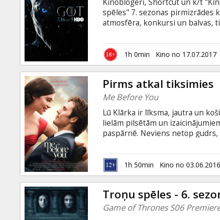
Kinoblogeri, Shortcut un k/t "Kin
spēles" 7. sezonas pirmizrādes
atmosfēra, konkursi un balvas, ti
un iemīļotie varoņi (un to bojāeja
piedāvā" seriāla pirmizrādē! Kin
Kluba apmeklējumu uzskaitē. Sean
1h 0min
Kino no 17.07.2017
Pirms atkal tiksimies
Me Before You
Lū Klārka ir līksma, jautra un ko
lielām pilsētām un izaicinājumie
paspārnē. Neviens netop gudrs, k
aizvadīt klusumā un mierā – bet Lū
pēc satiksmes negadījuma ir zaud
riebjas, bet nākotni Vils nemaz n
1h 50min
Kino no 03.06.201
ievirpuļo Lū. Filma angļu valodā a
Troņu spēles - 6. sez
Game of Thrones S06 Premier