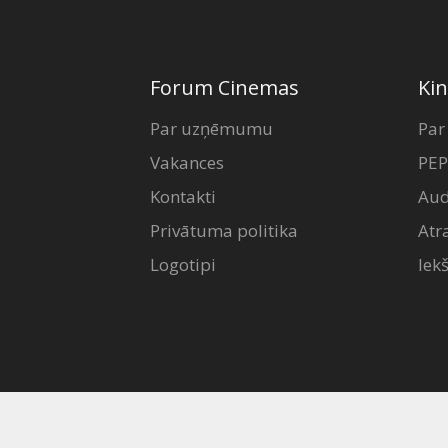
Forum Cinemas
Kin
Par uzņēmumu
Par
Vakances
PEP
Kontakti
Aud
Privātuma politika
Atr
Logotipi
Iek