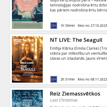
Ņujorkā dzīvojošs pāris – Reičela
Dāvanu
tehnoloģijas nodrošina ērtu dzīvi
kartes
kas pāriem nodrošina ērtu bērna
kapsulā. Bet Alvijs ir botāniķis, 
Tomēr, kā to izvirza Reičelas māks
Uzkodas
tehnoloģiju palīdzību viņi mācās 
1h 50min
Kino no 27.10.202
B2B
NT LIVE: The Seagull
Emīlija Klārka (Emilia Clarke) (
Kino
stāsta par mīlestību un vientulīb
Klubs
slavas un izlaušanās. Jauns vīriet
rakstnieks slāpst pēc apmierinātī
nestajām pārmaiņām. Lauku savrup
satriektas un sirdis salauztas. Ka
pievērsties cits citam.
2h 51min
Kino no 08.11.202
Reiz Ziemassvētkos
Last Christmas