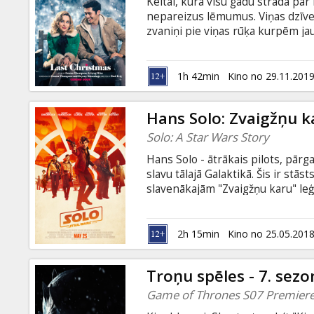
Keitai, kura visu gadu strādā par
nepareizus lēmumus. Viņas dzīve i
zvaniņi pie viņas rūķa kurpēm jau
no zila gaisa nez no kurienes uzr
un nesavtīgs, lai būtu īsts. Kamē
ka Keitai un Tomam nekas un nev
1h 42min
Kino no 29.11.201
Taču dažkārt ir jāļauj, lai sniegs 
Hans Solo: Zvaigžņu k
Solo: A Star Wars Story
Hans Solo - ātrākais pilots, pārg
slavu tālajā Galaktikā. Šis ir stā
slavenākajām "Zvaigžņu karu" leģ
un krievu valodā. Seansi 2D un 3
2h 15min
Kino no 25.05.201
Troņu spēles - 7. sez
Game of Thrones S07 Premier