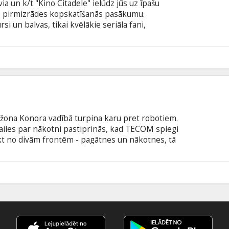
ia un k/t "Kino Citadele" ielūdz jūs uz īpašu
as pirmizrādes kopskatīšanās pasākumu.
 un balvas, tikai kvēlākie seriāla fani,
tie varoņi (un to bojāeja) uz lielā ekrāna – tikai
! Kino Guru bezmaksas ielūgumi netiek iekļauti
 Filma angļu valodā.
Džona Konora vadībā turpina karu pret robotiem.
ailes par nākotni pastiprinās, kad TECOM spiegi
ukt no divām frontēm - pagātnes un nākotnes, tā
aitu. Filma angļu valodā ar subtitriem latviešu un
*Atsevišķos kinoteātros arī 2D. Sīkāka informācija
rtuāros.