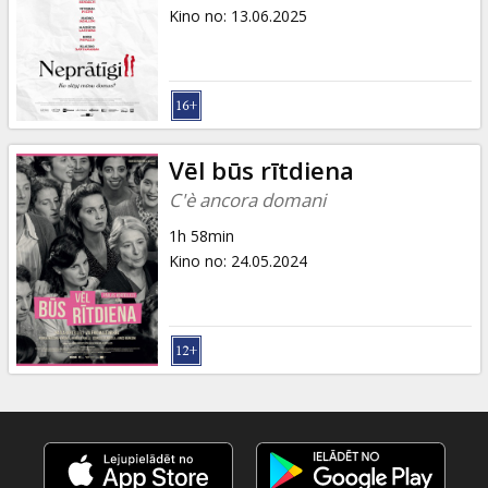
Dāvanu
Kino no
:
13.06.2025
kartes
Uzkodas
B2B
Vēl būs rītdiena
C'è ancora domani
Kino
1h 58min
Klubs
Kino no
:
24.05.2024