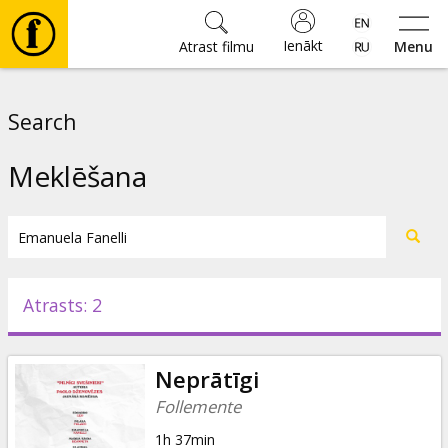
Ienākt
Atrast filmu
Menu
Filmas
Search
🎵
Meklēšana
Biļetes
Kultūra
Atrasts: 2
Pasākumi
Neprātīgi
Ziņas
Follemente
1h 37min