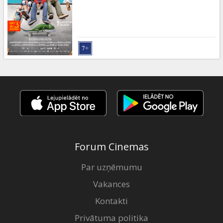
Dāvanu
kartes
Uzkodas
B2B
Kino
Klubs
Forum Cinemas
Par uzņēmumu
Vakances
Kontakti
Privātuma politika