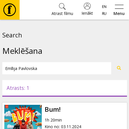
Ienākt
Atrast filmu
Menu
Filmas
Search
🎵
Meklēšana
Biļetes
Kultūra
Atrasts: 1
Pasākumi
Bum!
Ziņas
1h 20min
Kino no
:
03.11.2024