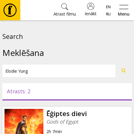
Ienākt
Atrast filmu
Menu
Filmas
Search
🎵
Meklēšana
Biļetes
Kultūra
Atrasts: 2
Pasākumi
Ēģiptes dievi
Ziņas
Gods of Egypt
2h 7min