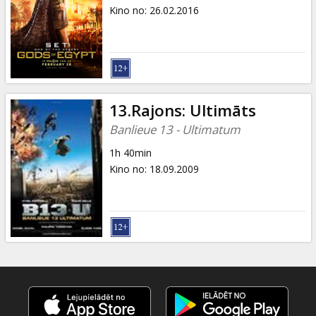
Dāvanu
Kino no
:
26.02.2016
kartes
Uzkodas
B2B
13.Rajons: Ultimāts
Banlieue 13 - Ultimatum
Kino
1h 40min
Klubs
Kino no
:
18.09.2009