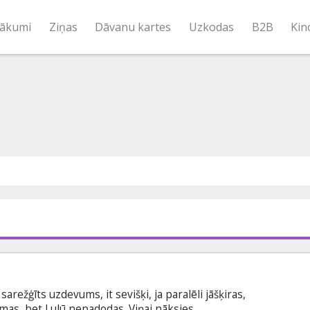
ākumi
Ziņas
Dāvanu kartes
Uzkodas
B2B
Kin
sarežģīts uzdevums, it sevišķi, ja paralēli jāšķiras,
āmas, bet Lulū nepadodas. Viņai nāksies