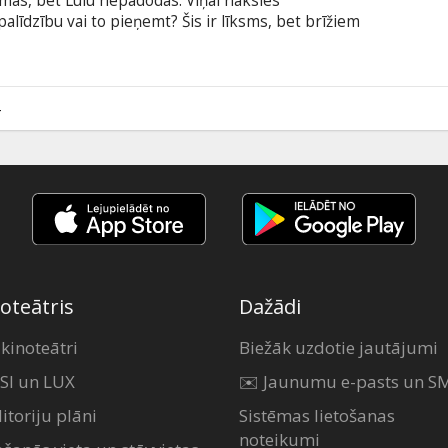
āmas, bet Lulū nepadodas. Viņai nāksies
palīdzību vai to pieņemt? Šis ir līksms, bet brīžiem
 jaunai sievietei veicas (vai neveicas!) sociālajā
btitriem latviešu valodā.
4
oteātris
Dažādi
 kinoteātri
Biežāk uzdotie jautājumi
SI un LUX
✉️ Jaunumu e-pasts un S
itoriju plāni
Sistēmas lietošanas
noteikumi