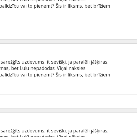
palīdzību vai to pieņemt? Šis ir līksms, bet brīžiem
 jaunai sievietei veicas (vai neveicas!) sociālajā
btitriem latviešu valodā.
4
sarežģīts uzdevums, it sevišķi, ja paralēli jāšķiras,
āmas, bet Lulū nepadodas. Viņai nāksies
palīdzību vai to pieņemt? Šis ir līksms, bet brīžiem
 jaunai sievietei veicas (vai neveicas!) sociālajā
btitriem latviešu valodā.
4
sarežģīts uzdevums, it sevišķi, ja paralēli jāšķiras,