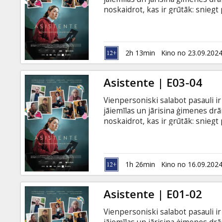
Dāvanu
noskaidrot, kas ir grūtāk: sniegt 
kartes
pavisam nopietns stāsts par to, kā
darbā. Filma latviešu valodā ar su
Uzkodas
2h 13min
Kino no 23.09.202
B2B
Asistente | E03-04
Vienpersoniski salabot pasauli ir 
Kino
jāiemīlas un jārisina ģimenes dr
Klubs
noskaidrot, kas ir grūtāk: sniegt 
pavisam nopietns stāsts par to, kā
darbā. Filma latviešu valodā ar su
1h 26min
Kino no 16.09.202
Asistente | E01-02
Vienpersoniski salabot pasauli ir 