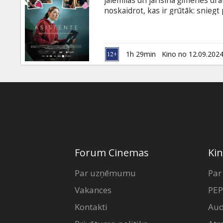
jāiemīlas un jārisina ģimenes dr
noskaidrot, kas ir grūtāk: sniegt 
pavisam nopietns stāsts par to, kā
darbā. Filma latviešu valodā ar su
1h 29min
Kino no 12.09.202
Forum Cinemas
Kin
Par uzņēmumu
Par
Vakances
PEP
Kontakti
Aud