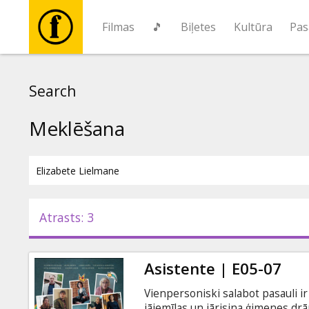
Filmas
🎵
Biļetes
Kultūra
Pas
Filmas
Search
🎵
Meklēšana
Biļetes
Kultūra
Atrasts: 3
Pasākumi
Asistente | E05-07
Ziņas
Vienpersoniski salabot pasauli ir 
jāiemīlas un jārisina ģimenes dr