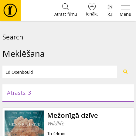
Ienākt
Atrast filmu
Menu
Filmas
Search
🎵
Meklēšana
Biļetes
Kultūra
Atrasts: 3
Pasākumi
Mežonīgā dzīve
Ziņas
Wildlife
1h 44min