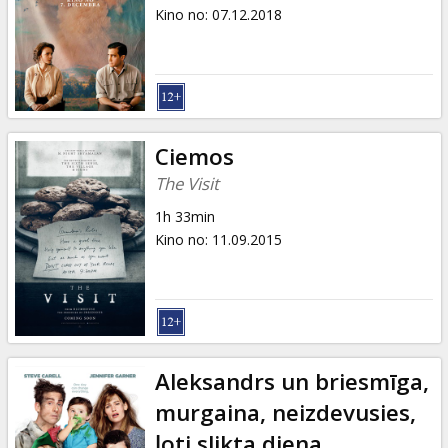
Dāvanu
Kino no
:
07.12.2018
kartes
Uzkodas
B2B
Ciemos
The Visit
Kino
1h 33min
Klubs
Kino no
:
11.09.2015
Aleksandrs un briesmīga,
murgaina, neizdevusies,
ļoti slikta diena