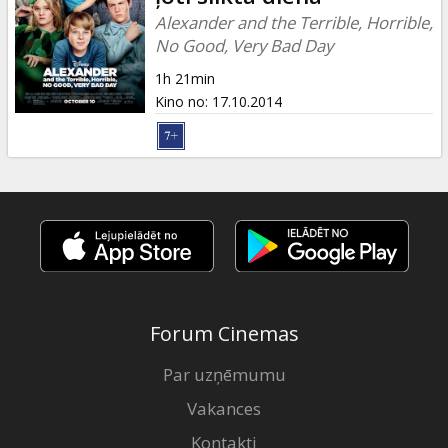
Alexander and the Terrible, Horrible,
No Good, Very Bad Day
1h 21min
Kino no
:
17.10.2014
Forum Cinemas
Par uzņēmumu
Vakances
Kontakti