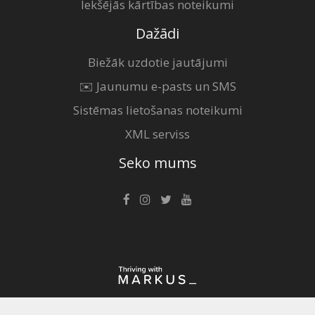
Iekšējās kārtības noteikumi
Dažādi
Biežāk uzdotie jautājumi
✉️ Jaunumu e-pasts un SMS
Sistēmas lietošanas noteikumi
XML serviss
Seko mums