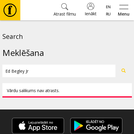
Ienākt
Atrast filmu
Menu
Filmas
Search
🎵
Meklēšana
Biļetes
Kultūra
Vārdu salikums nav atrasts.
Pasākumi
Ziņas