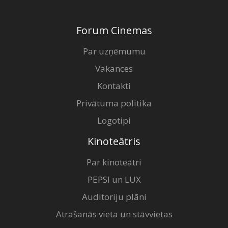
Dāvanu
kartes
Forum Cinemas
Uzkodas
Par uzņēmumu
Vakances
B2B
Kontakti
Privātuma politika
Kino
Klubs
Logotipi
Kinoteātris
Par kinoteātri
PEPSI un LUX
Auditoriju plāni
Atrašanās vieta un stāvvietas