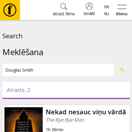
Ienākt
Atrast filmu
Menu
Filmas
Search
🎵
Meklēšana
Biļetes
Kultūra
Atrasts: 2
Pasākumi
Nekad nesauc viņu vārdā
Ziņas
The Bye Bye Man
1h 36min