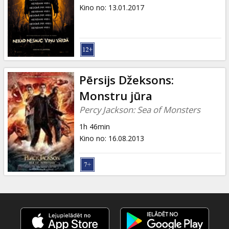
Dāvanu
Kino no
:
13.01.2017
kartes
Uzkodas
B2B
Pērsijs Džeksons:
Monstru jūra
Kino
Percy Jackson: Sea of Monsters
Klubs
1h 46min
Kino no
:
16.08.2013