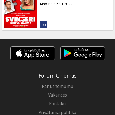
Dāvanu
Kino no
:
06.01.2022
kartes
Uzkodas
B2B
Kino
Klubs
Forum Cinemas
Par uzņēmumu
Vakances
Kontakti
Privātuma politika