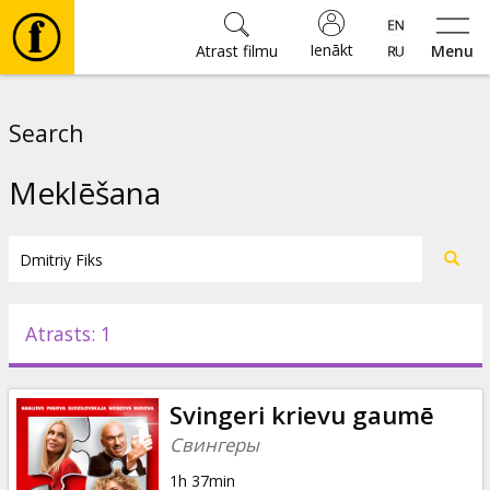
Ienākt
Atrast filmu
Menu
Filmas
Search
🎵
Meklēšana
Biļetes
Kultūra
Atrasts: 1
Pasākumi
Svingeri krievu gaumē
Ziņas
Свингеры
1h 37min