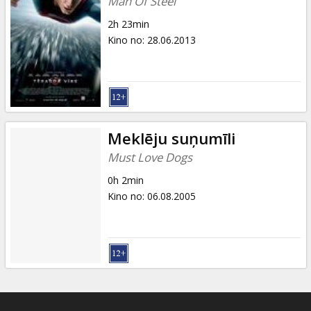
Man Of Steel
2h 23min
Kino no
:
28.06.2013
Meklēju suņumīli
Must Love Dogs
0h 2min
Kino no
:
06.08.2005