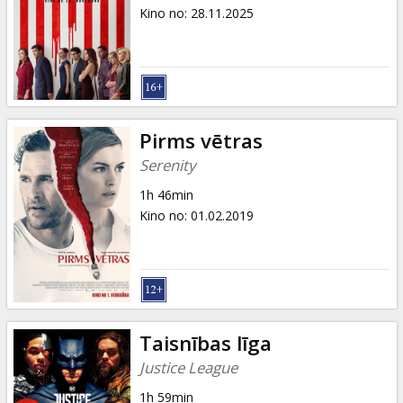
Dāvanu
Kino no
:
28.11.2025
kartes
Uzkodas
B2B
Pirms vētras
Serenity
Kino
1h 46min
Klubs
Kino no
:
01.02.2019
Taisnības līga
Justice League
1h 59min