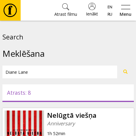
Ienākt
Atrast filmu
Menu
Filmas
Search
🎵
Meklēšana
Biļetes
Kultūra
Atrasts: 8
Pasākumi
Nelūgtā viešņa
Ziņas
Anniversary
1h 52min