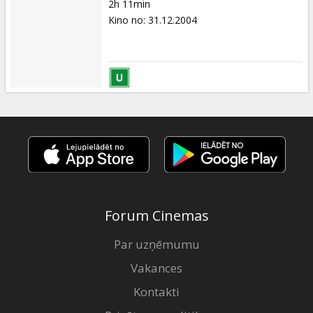
2h 11min
Kino no
:
31.12.2004
Forum Cinemas
Par uzņēmumu
Vakances
Kontakti