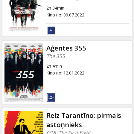
2h 34min
Kino no
:
09.07.2022
Aģentes 355
The 355
2h 4min
Kino no
:
12.01.2022
Reiz Tarantīno: pirmais
astoņnieks
QT8: The First Eight