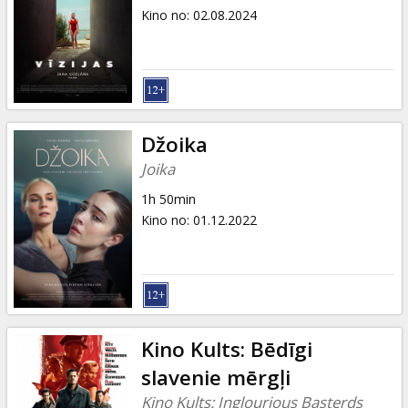
Kino no
:
02.08.2024
Džoika
Joika
1h 50min
Kino no
:
01.12.2022
Kino Kults: Bēdīgi
slavenie mērgļi
Kino Kults: Inglourious Basterds