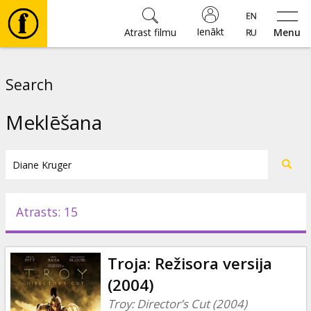
Ienākt
Atrast filmu
Menu
Filmas
Search
🎵
Meklēšana
Biļetes
Kultūra
Atrasts: 15
Pasākumi
Troja: Režisora versija
Ziņas
(2004)
Troy: Director’s Cut (2004)