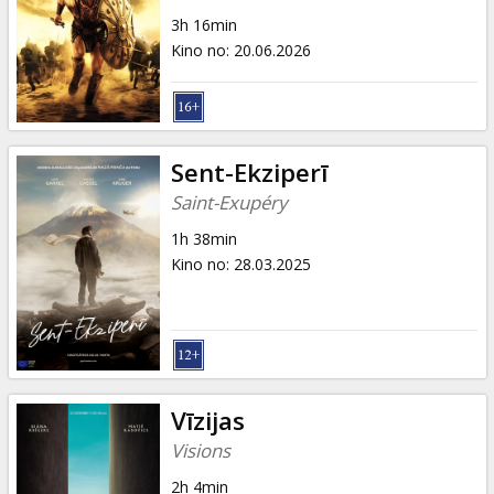
Dāvanu
3h 16min
kartes
Kino no
:
20.06.2026
Uzkodas
B2B
Sent-Ekziperī
Saint-Exupéry
Kino
1h 38min
Klubs
Kino no
:
28.03.2025
Vīzijas
Visions
2h 4min