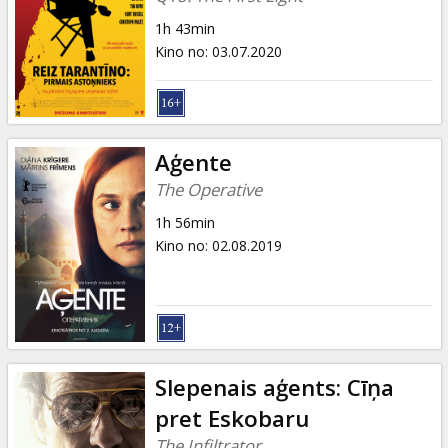
1h 43min
Kino no
:
03.07.2020
Aģente
The Operative
1h 56min
Kino no
:
02.08.2019
Slepenais aģents: Cīņa
pret Eskobaru
The Infiltrator