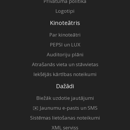
Privātuma politika
Logotipi
Kinoteātris
Par kinoteātri
PEPSI un LUX
Auditoriju plāni
Atrašanās vieta un stāvvietas
Iekšējās kārtības noteikumi
Dažādi
Biežāk uzdotie jautājumi
✉️ Jaunumu e-pasts un SMS
Sistēmas lietošanas noteikumi
XML serviss