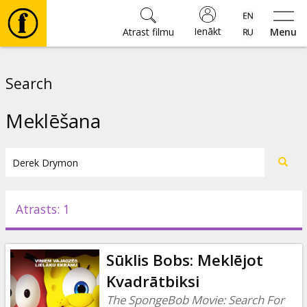
Ienākt
Atrast filmu
Menu
Filmas
Search
🎵
Meklēšana
Biļetes
Kultūra
Atrasts: 1
Pasākumi
Sūklis Bobs: Meklējot
Ziņas
Kvadrātbiksi
The SpongeBob Movie: Search For