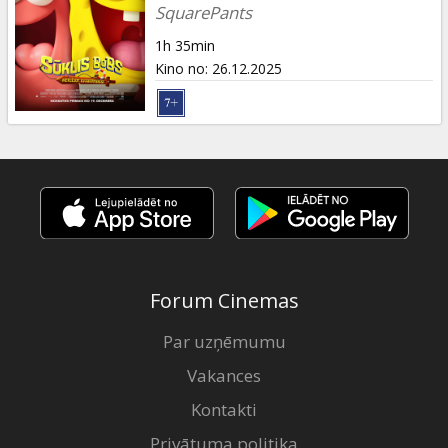
Dāvanu
SquarePants
kartes
1h 35min
Kino no
:
26.12.2025
Uzkodas
B2B
Kino
Klubs
Forum Cinemas
Par uzņēmumu
Vakances
Kontakti
Privātuma politika