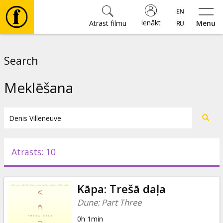
Ienākt
Atrast filmu
Menu
Filmas
Search
🎵
Meklēšana
Biļetes
Kultūra
Atrasts: 10
Pasākumi
Kāpa: Trešā daļa
Ziņas
Dune: Part Three
0h 1min