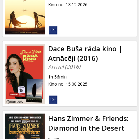
Dāvanu
Kino no
:
18.12.2026
kartes
Uzkodas
B2B
Dace Buša rāda kino |
Atnācēji (2016)
Kino
Arrival (2016)
Klubs
1h 56min
Kino no
:
15.08.2025
Hans Zimmer & Friends:
Diamond in the Desert