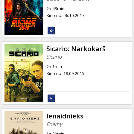
2h 43min
Kino no
:
06.10.2017
Sicario: Narkokarš
Sicario
2h 1min
Kino no
:
18.09.2015
Ienaidnieks
Enemy
1h 30min