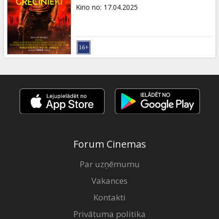
Dāvanu
Kino no
:
17.04.2025
kartes
Uzkodas
B2B
Kino
Klubs
Forum Cinemas
Par uzņēmumu
Vakances
Kontakti
Privātuma politika