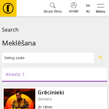
Ienākt
Atrast filmu
Menu
Filmas
Search
🎵
Meklēšana
Biļetes
Kultūra
Atrasts: 1
Pasākumi
Grēcinieki
Ziņas
Sinners
2h 18min