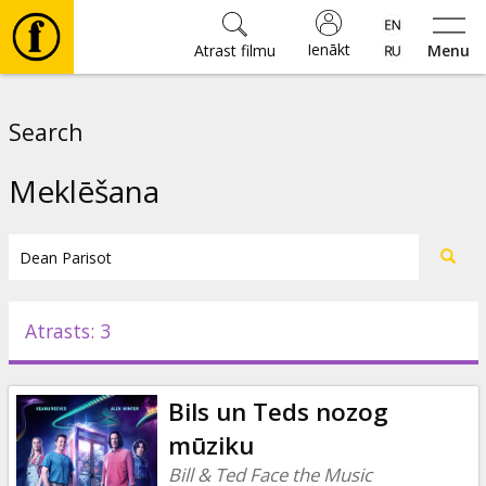
Ienākt
Atrast filmu
Menu
Filmas
Search
🎵
Meklēšana
Biļetes
Kultūra
Atrasts: 3
Pasākumi
Bils un Teds nozog
Ziņas
mūziku
Bill & Ted Face the Music