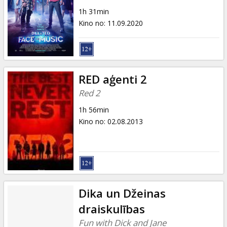
Dāvanu
1h 31min
kartes
Kino no
:
11.09.2020
Uzkodas
B2B
RED aģenti 2
Red 2
Kino
1h 56min
Klubs
Kino no
:
02.08.2013
Dika un Džeinas
draiskulības
Fun with Dick and Jane